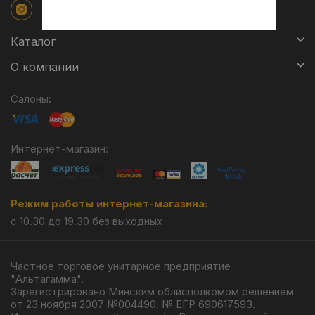
Каталог
О компании
Салоны:
Интернет-магазин:
Режим работы интернет-магазина:
с 10.30 до 19.30 без выходных
Частное торговое унитарное предприятие
"Альтагамма".
Зарегистрировано Минским облисполкомом решением
от 23 ноября 2007 №004490. № ЕГР 690617593.