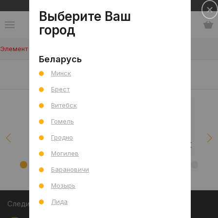
Сеть салонов плитки и сантехники
Выберите Ваш
город
Элемент не найден!
Беларусь
Наши клиенты/проекты
Минск
Брест
Витебск
Гомель
Гродно
Могилев
Барановичи
Мозырь
Лида
Следите за акциями