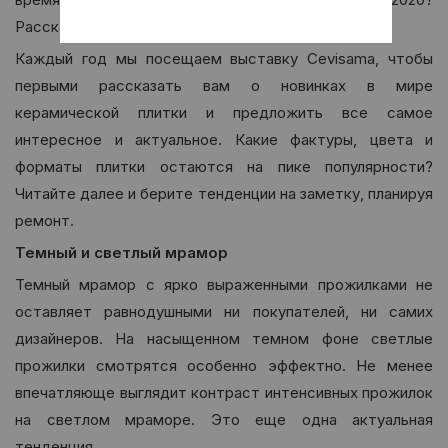
Расскажем в обзоре.
Каждый год мы посещаем выставку Cevisama, чтобы
первыми рассказать вам о новинках в мире
керамической плитки и предложить все самое
интересное и актуальное. Какие фактуры, цвета и
форматы плитки остаются на пике популярности?
Читайте далее и берите тенденции на заметку, планируя
ремонт.
Темный и светлый мрамор
Темный мрамор с ярко выраженными прожилками не
оставляет равнодушными ни покупателей, ни самих
дизайнеров. На насыщенном темном фоне светлые
прожилки смотрятся особенно эффектно. Не менее
впечатляюще выглядит контраст интенсивных прожилок
на светлом мраморе. Это еще одна актуальная
тенденция.