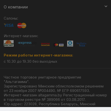
О компании
Салоны:
Интернет-магазин:
Режим работы интернет-магазина:
с 10.30 до 19.30 без выходных
Частное торговое унитарное предприятие
"Альтагамма".
Зарегистрировано Минским облисполкомом решением
от 23 ноября 2007 №004490. № ЕГР 690617593.
Интернет-магазин altagamma.by Регистрационный номер
в торговом реестре № 389066 от 03.08.2017.
Юр.адрес: 223028, Республика Беларусь, Минский
район, г.п. Ждановичи, ул. Линейная, 4/1.