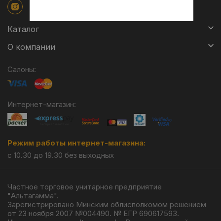
Каталог
О компании
Салоны:
Интернет-магазин:
Режим работы интернет-магазина:
с 10.30 до 19.30 без выходных
Частное торговое унитарное предприятие
"Альтагамма".
Зарегистрировано Минским облисполкомом решением
от 23 ноября 2007 №004490. № ЕГР 690617593.