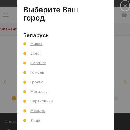
Сеть салонов плитки и сантехники
Выберите Ваш
город
Элемент не найден!
Беларусь
Наши клиенты/проекты
Минск
Брест
Витебск
Гомель
Гродно
Могилев
Барановичи
Мозырь
Лида
Следите за акциями