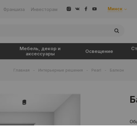
Минск
Франшиза
Инвесторам
Мебель, декор и
Ст
Освещение
аксессуары
Главная
-
Интерьерные решения
-
Pearl
-
Балкон
Б
Об
3