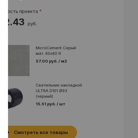
оимость проекта
*
32.43
руб.
MicroCement Серый
мат. 60x60 R
57.00 руб. / м2
Светильник накладной
ULTRA D101 Ø93
(черный)
15.51 руб. / шт
Смотреть все товары