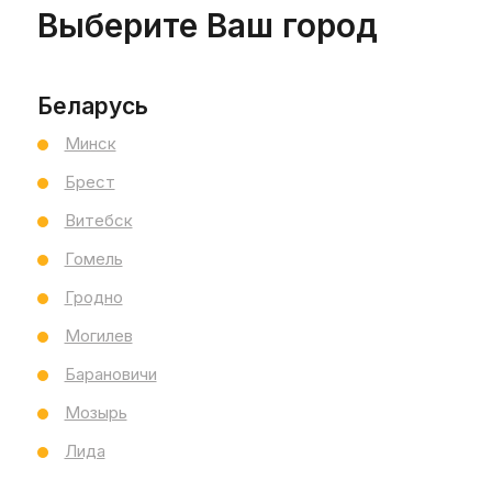
Выберите Ваш город
Ст
5
Беларусь
Минск
Брест
Витебск
Гомель
Гродно
Могилев
Барановичи
Мозырь
Лида