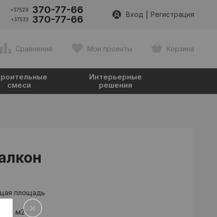
370-77-66
+37529
|
Вход
Регистрация
370-77-66
+37533
Сравнение
Мои проекты
Корзина
роительные
Интерьерные
смеси
решения
алкон
щая площадь
.9
м2