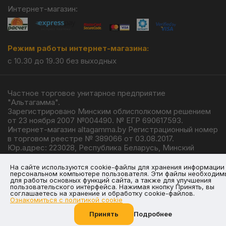
Интернет-магазин:
Режим работы интернет-магазина:
с 10.30 до 19.30 без выходных
Частное торговое унитарное предприятие
"Альтагамма".
Зарегистрировано Минским облисполкомом решением
от 23 ноября 2007 №004490. № ЕГР 690617593.
Интернет-магазин altagamma.by Регистрационный номер
в торговом реестре № 389066 от 03.08.2017.
Юр.адрес: 223028, Республика Беларусь, Минский
район, г.п. Ждановичи, ул. Линейная, 4/1.
© 2026
На сайте используются cookie-файлы для хранения информации
персональном компьютере пользователя. Эти файлы необходим
для работы основных функций сайта, а также для улучшения
пользовательского интерфейса. Нажимая кнопку Принять, вы
соглашаетесь на хранение и обработку cookie-файлов.
Ознакомиться с политикой cookie
Разработка —
Giperlink.by
Принять
Подробнее
Позвоните нам