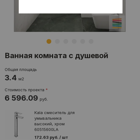
Ванная комната с душевой
Общая площадь
3.4
м2
Стоимость проекта
*
6 596.09
руб.
Kala смеситель для
умывальника
высокий, хром
60515600LA
172.63 руб. / шт