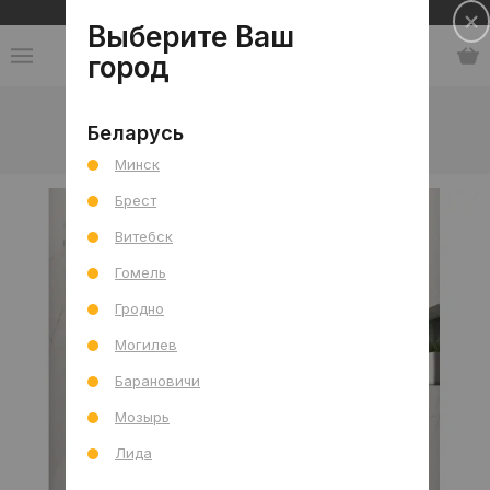
Сеть салонов плитки и сантехники
Выберите Ваш
город
Главная
-
Интерьерные решения
-
Manaos
-
Беларусь
Ванная комната с душевой
Минск
Брест
Витебск
Гомель
Гродно
Могилев
Барановичи
Мозырь
Лида