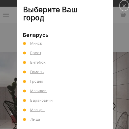
Сеть салонов плитки и сантехники
Выберите Ваш
город
Каталог
-
Китай
-
KITO
-
Коллекция Trani
Беларусь
Минск
Коллекция Trani
Брест
Витебск
Гомель
Гродно
Могилев
Барановичи
Мозырь
Лида