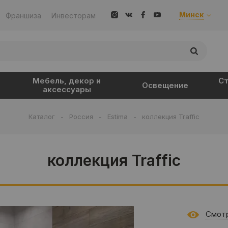
Минск
Франшиза
Инвесторам
Мебель, декор и
Ст
Освещение
аксессуары
Каталог
-
Россия
-
Estima
-
коллекция Traffic
коллекция Traffic
Смотр