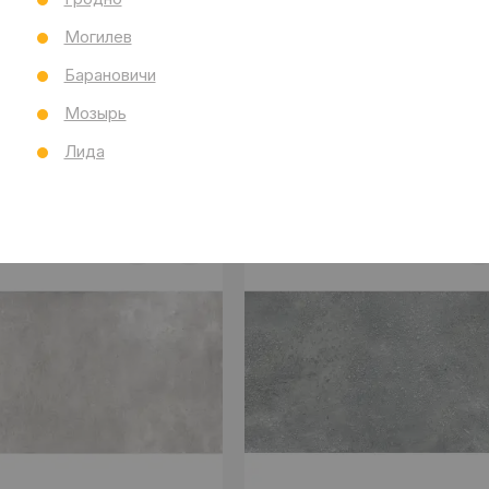
Могилев
Барановичи
Мозырь
Лида