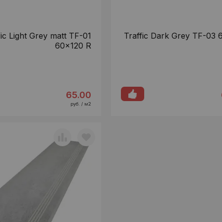
fic Light Grey matt TF-01
Traffic Dark Grey TF-03 
60x120 R
65.00
руб. / м2