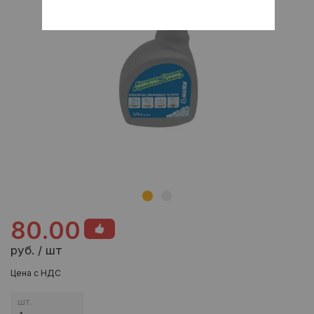
80.00
руб. / шт
Цена с НДС
шт.