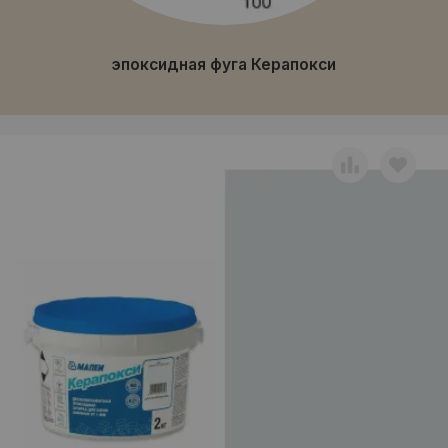
эпоксидная фуга Керапокси