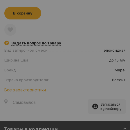
В корзину
Задать вопрос по товару
Вид затирочной смеси:
эпоксидная
Ширина шва:
до 15 мм
Бренд:
Mapei
Страна производителя:
Россия
Все характеристики
Самовывоз
Записаться
к дизайнеру
Товары в коллекции