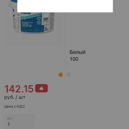
142.15
руб. / шт
Цена с НДС
шт.