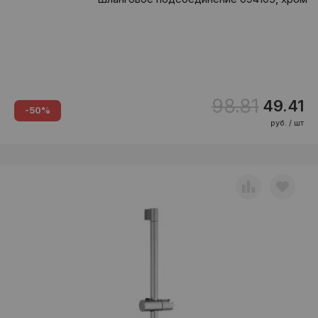
98.81
49.41
-50%
руб. / шт