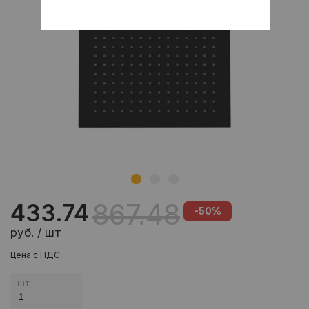
867.48
433.74
-50%
руб. / шт
Цена с НДС
шт.