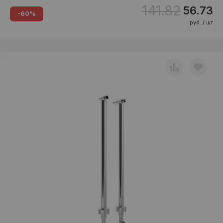
141.82
56.73
-60%
руб. / шт