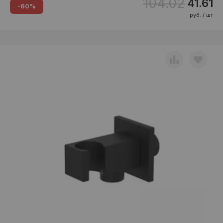
104.02
41.61
-60%
руб. / шт