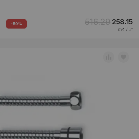
516.29
258.15
-50%
руб. / шт