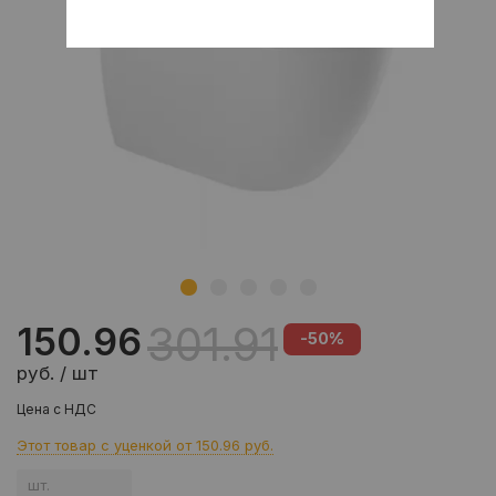
301.91
150.96
-50%
руб. / шт
Цена с НДС
Этот товар с уценкой от
150.96 руб.
шт.