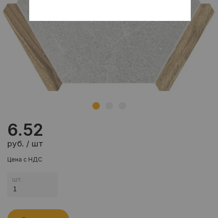
6.52
руб. / шт
Цена с НДС
шт.