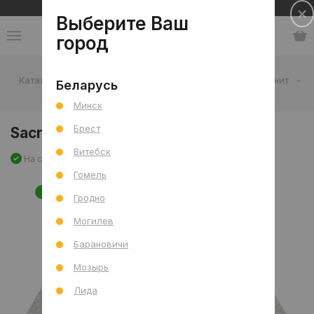
Сеть салонов плитки и сантехники
Выберите Ваш
город
Каталог
-
Плитка
-
Гостиная
-
Пол
-
Керамогранит
-
Беларусь
Sacramento Ceniza Pino Mat 22x25
Минск
Брест
Sacramento Ceniza Pino Mat 22x25
Витебск
На складе
Артикул: 0000030768
Сравнить
Гомель
НОВИНКА
Гродно
Могилев
Барановичи
Мозырь
Лида