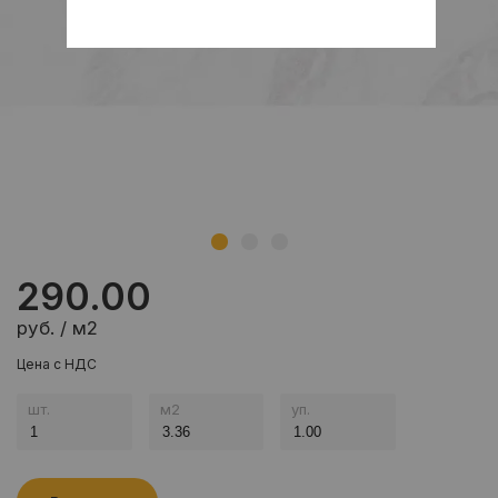
290.00
руб. / м2
Цена с НДС
шт.
м
2
уп.