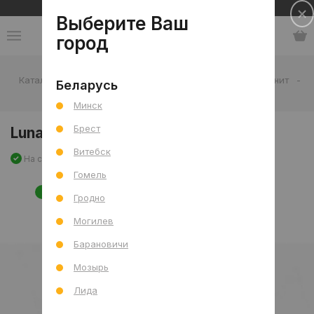
Сеть салонов плитки и сантехники
Выберите Ваш
город
Каталог
-
Плитка
-
Гостиная
-
Пол
-
Керамогранит
-
Беларусь
Luna Perla DF Crystal Sat 120x280 R
Минск
Брест
Luna Perla DF Crystal Sat 120x280 R
Витебск
На складе
Артикул: 0000030622
Сравнить
Гомель
НОВИНКА
Гродно
Могилев
Барановичи
Мозырь
Лида