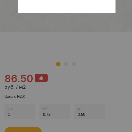
86.50
руб. / м2
Цена с НДС
шт.
м
2
уп.