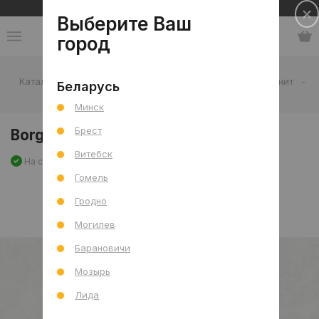
Сеть салонов плитки и сантехники
Выберите Ваш
город
Каталог
-
Плитка
-
Гостиная
-
Пол
-
Керамогранит
-
Беларусь
Borga White Mat 60x120 R
Минск
Брест
Borga White Mat 60x120 R
Витебск
На складе
Артикул: 0000030315
Сравнить
Гомель
Гродно
Могилев
Барановичи
Мозырь
Лида