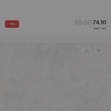
78.00
74.10
-5%
руб. / м2