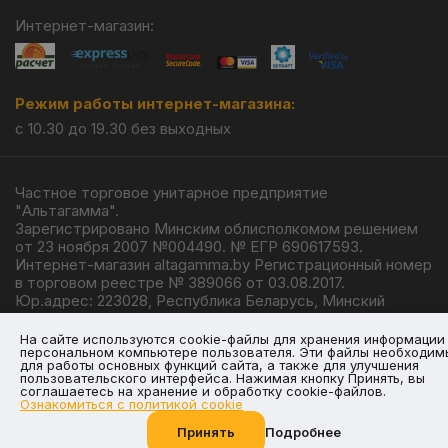
Интернет-магазин:
Режим работы интернет-магазина:
с 10.30 до 19.30 без выходных
Частное торговое унитарное предприятие
"Альтагамма".
Зарегистрировано Минским облисполкомом решением
от 23 ноября 2007 №004490. № ЕГР 690617593.
Интернет-магазин altagamma.by Регистрационный номер
в торговом реестре № 389066 от 03.08.2017.
Юр.адрес: 223028, Республика Беларусь, Минский
район, г.п. Ждановичи, ул. Линейная, 4/1.
© 2026
На сайте используются cookie-файлы для хранения информации
персональном компьютере пользователя. Эти файлы необходим
для работы основных функций сайта, а также для улучшения
пользовательского интерфейса. Нажимая кнопку Принять, вы
соглашаетесь на хранение и обработку cookie-файлов.
Ознакомиться с политикой cookie
Разработка —
Giperlink.by
Принять
Подробнее