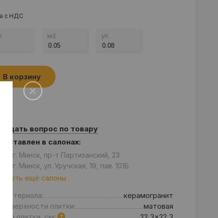
а с НДС
.
м
2
уп.
В корзину
Задать вопрос по товару
едставлен в салонах:
он: г. Минск, пр-т Партизанский, 23
он: г. Минск, ул. Уручская, 19, пав. 101Б
отреть ещё салоны
д материала:
керамогранит
 поверхности плитки:
матовая
мер плитки, см:
22.3x22.3