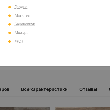
Тол
Гродно
Бре
Могилев
Ст
Все
Барановичи
Мозырь
Лида
аров
Все характеристики
Отзывы