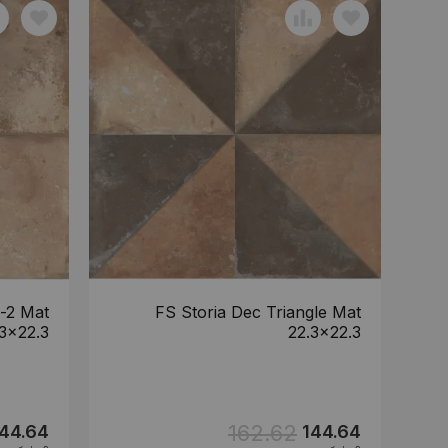
l-2 Mat
FS Storia Dec Triangle Mat
3x22.3
22.3x22.3
162.62
44.64
144.64