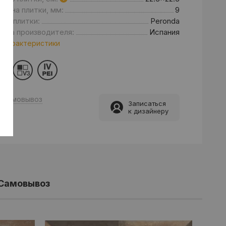
щина плитки, мм:
9
нд плитки:
Peronda
рана производителя:
Испания
 характеристики
Самовывоз
Записаться
к дизайнеру
Самовывоз