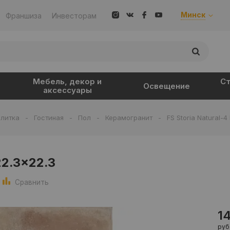
Минск
Франшиза
Инвесторам
Мебель, декор и
Ст
Освещение
аксессуары
литка
-
Гостиная
-
Пол
-
Керамогранит
-
FS Storia Natural-4
22.3x22.3
Сравнить
1
руб.