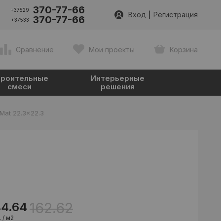
370-77-66
+37529
|
Вход
Регистрация
370-77-66
+37533
Сравнение
Мои проекты
Корзина
роительные
Интерьерные
смеси
решения
 Mat 22.3x22.3
162.62
44.64
 / м2