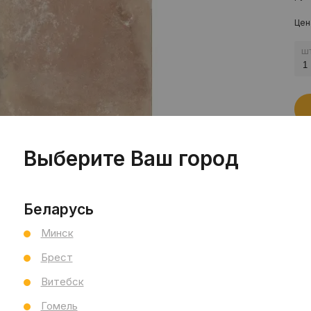
Цен
шт
Выберите Ваш город
Пр
Беларусь
Сал
Минск
Сал
См
Брест
Ви
Витебск
Тип
Гомель
Раз