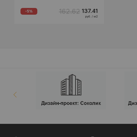
162.62
137.41
-5%
руб. / м2