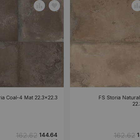
ia Coal-4 Mat 22.3x22.3
FS Storia Natura
22.
162.62
162.62
144.64
1