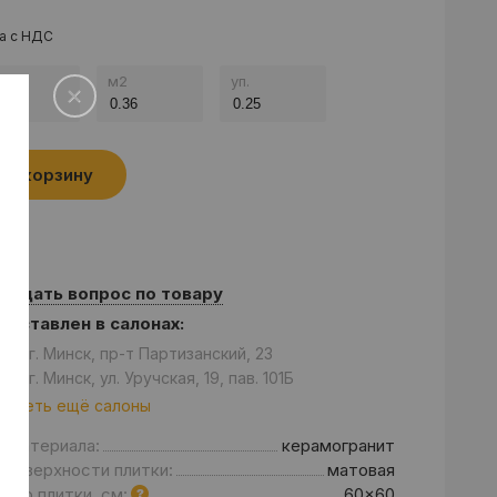
а с НДС
.
м
2
уп.
В корзину
Задать вопрос по товару
едставлен в салонах:
он: г. Минск, пр-т Партизанский, 23
он: г. Минск, ул. Уручская, 19, пав. 101Б
отреть ещё салоны
д материала:
керамогранит
 поверхности плитки:
матовая
мер плитки, см:
60x60