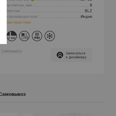
щина плитки, мм:
8
нд плитки:
BLZ
рана производителя:
Индия
 характеристики
Самовывоз
Записаться
к дизайнеру
Самовывоз