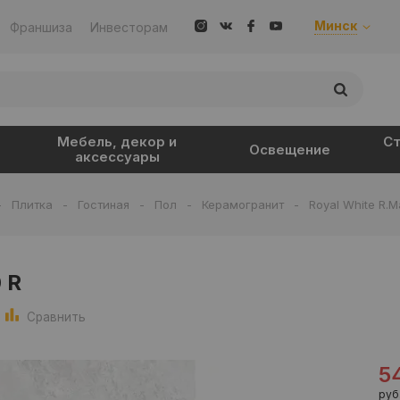
Минск
Франшиза
Инвесторам
Мебель, декор и
Ст
Освещение
аксессуары
-
Плитка
-
Гостиная
-
Пол
-
Керамогранит
-
Royal White R.M
 R
Сравнить
5
руб.