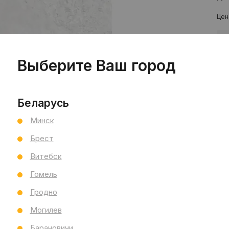
Цен
шт
Выберите Ваш город
Беларусь
Минск
Брест
Пр
Витебск
Сал
Гомель
Сал
См
Гродно
Ви
Могилев
Тип
Раз
Барановичи