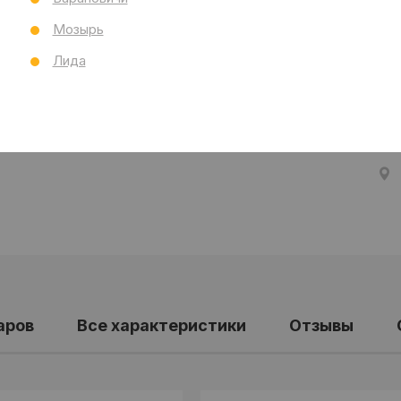
Тол
Мозырь
Бре
Ст
Лида
Все
аров
Все характеристики
Отзывы