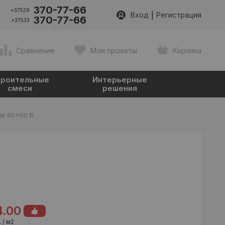
370-77-66
+37529
|
Вход
Регистрация
370-77-66
+37533
Сравнение
Мои проекты
Корзина
роительные
Интерьерные
смеси
решения
at 60x60 R
4.00
 / м2