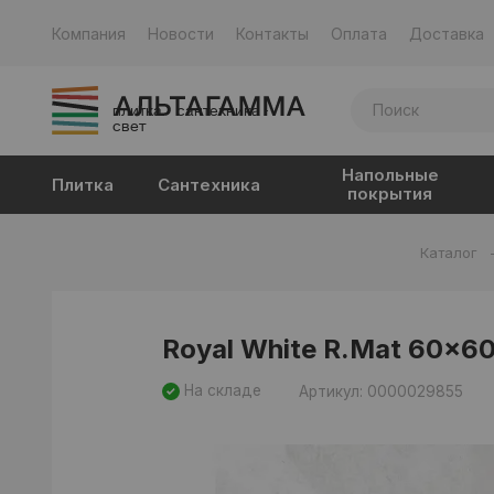
Компания
Новости
Контакты
Оплата
Доставка
плитка · сантехника ·
свет
Напольные
Плитка
Сантехника
покрытия
Каталог
Royal White R.Mat 60x60
На складе
Артикул: 0000029855