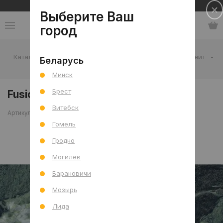
Сеть салонов плитки и сантехники
Выберите Ваш
город
Каталог
-
Плитка
-
Гостиная
-
Пол
-
Керамогранит
-
Беларусь
Fusion Green Mat (CRV) R 60x120
Минск
Брест
Fusion Green Mat (CRV) R 60x120
Витебск
Артикул: 0000029780
Сравнить
Гомель
Гродно
Могилев
Барановичи
Мозырь
Лида