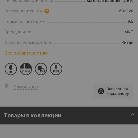
Тип поверхности плитки:
матовая карвинг (CRV)
Размер плитки, см:
60x120
Толщина плитки, мм:
9.5
Бренд плитки:
MNT
Страна производителя:
Китай
Все характеристики
Самовывоз
Записаться
к дизайнеру
Товары в коллекции