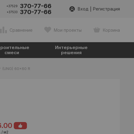
370-77-66
+37529
|
Вход
Регистрация
370-77-66
+37533
Сравнение
Мои проекты
Корзина
роительные
Интерьерные
смеси
решения
r (UNG) 60x60 R
6.00
 / м2