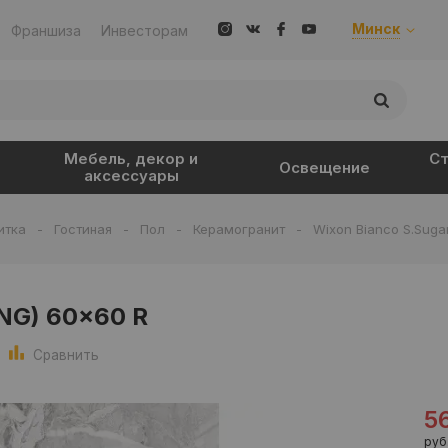
Минск
Франшиза
Инвесторам
Мебель, декор и
Ст
Освещение
аксессуары
итка
-
Гостиная
-
Пол
-
Керамогранит
-
Wixon Bianco S.Suga
UNG) 60x60 R
Сравнить
5
руб.