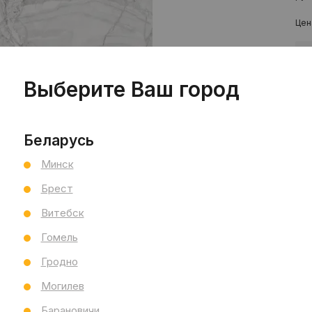
Цен
шт
Выберите Ваш город
Беларусь
Минск
Брест
Пр
Витебск
Сал
Гомель
Сал
См
Гродно
Ви
Могилев
Тип
Раз
Барановичи