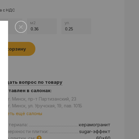
а с НДС
.
м
2
уп.
В корзину
Задать вопрос по товару
едставлен в салонах:
он: г. Минск, пр-т Партизанский, 23
он: г. Минск, ул. Уручская, 19, пав. 101Б
отреть ещё салоны
д материала:
керамогранит
 поверхности плитки:
sugar-эффект
мер плитки, см:
60x60