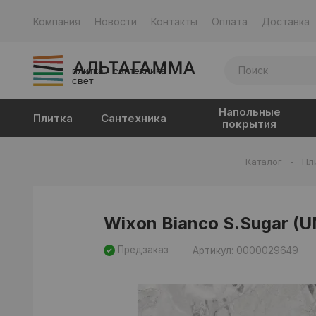
Компания
Новости
Контакты
Оплата
Доставка
плитка · сантехника ·
свет
Напольные
Плитка
Сантехника
покрытия
Каталог
-
Пл
Wixon Bianco S.Sugar (
Предзаказ
Артикул: 0000029649