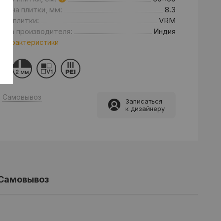
щина плитки, мм:
8.3
нд плитки:
VRM
рана производителя:
Индия
 характеристики
Самовывоз
Записаться
к дизайнеру
Самовывоз