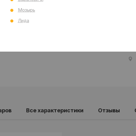
Тол
Мозырь
Бре
Ст
Лида
Все
аров
Все характеристики
Отзывы