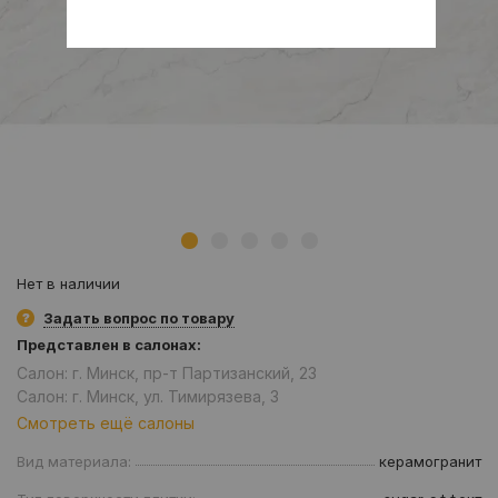
Нет в наличии
Задать вопрос по товару
Представлен в салонах:
Салон: г. Минск, пр-т Партизанский, 23
Салон: г. Минск, ул. Тимирязева, 3
Смотреть ещё салоны
Вид материала:
керамогранит