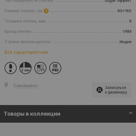
Тип поверхности плитки:
sugar-эффект
Размер плитки, см:
80x160
Толщина плитки, мм:
9
Бренд плитки:
VRM
Страна производителя:
Индия
Все характеристики
Самовывоз
Записаться
к дизайнеру
Товары в коллекции