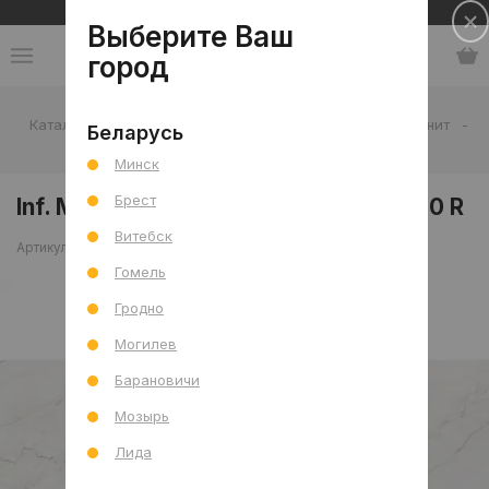
Сеть салонов плитки и сантехники
Выберите Ваш
город
Каталог
-
Плитка
-
Гостиная
-
Пол
-
Керамогранит
-
Беларусь
Inf. Milaco Pearl S.Sugar (UNG) 80x160 R
Минск
Брест
Inf. Milaco Pearl S.Sugar (UNG) 80x160 R
Витебск
Артикул: 0000029593
Сравнить
Гомель
Гродно
Могилев
Барановичи
Мозырь
Лида