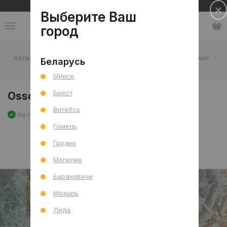
Сеть салонов плитки и сантехники
Выберите Ваш
город
Каталог
-
Плитка
-
Гостиная
-
Пол
-
Керамогранит
-
Беларусь
Osso StarDust Mat 60x120 R
Минск
Брест
Osso StarDust Mat 60x120 R
Витебск
На складе
Артикул: 0000029450
Сравнить
Гомель
Гродно
Могилев
Барановичи
Мозырь
Лида