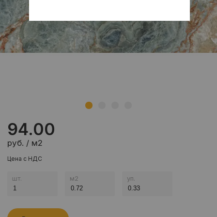
94.00
руб. / м2
Цена с НДС
шт.
м
2
уп.