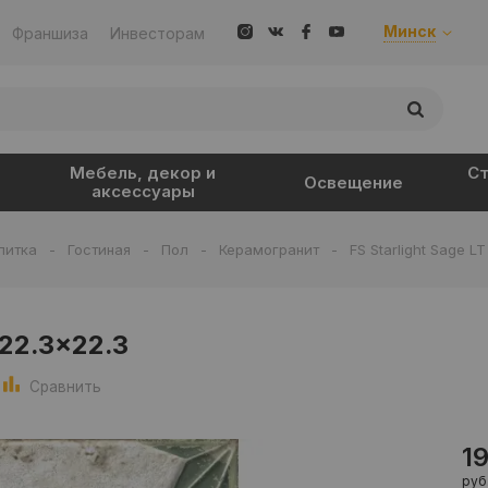
Минск
Франшиза
Инвесторам
Мебель, декор и
Ст
Освещение
аксессуары
литка
-
Гостиная
-
Пол
-
Керамогранит
-
FS Starlight Sage L
/22.3x22.3
Сравнить
1
руб.