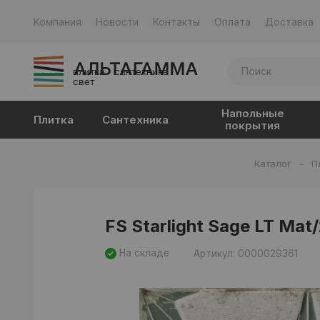
Компания
Новости
Контакты
Оплата
Доставка
плитка · сантехника ·
свет
Напольные
Плитка
Сантехника
покрытия
Каталог
-
П
FS Starlight Sage LT Mat
На складе
Артикул: 0000029361