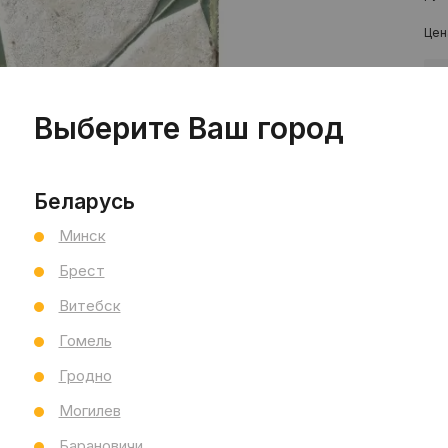
Цен
шт
Выберите Ваш город
Беларусь
Минск
Брест
Пр
Витебск
Сал
Гомель
Сал
См
Гродно
Ви
Могилев
Тип
Раз
Барановичи