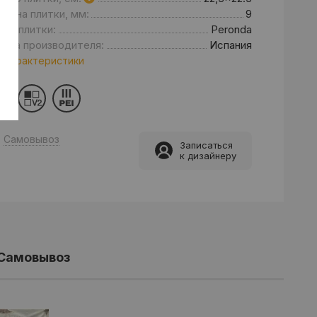
щина плитки, мм:
9
нд плитки:
Peronda
рана производителя:
Испания
 характеристики
Самовывоз
Записаться
к дизайнеру
Самовывоз