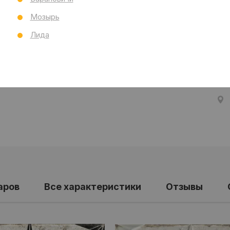
Тол
Мозырь
Бре
Ст
Лида
Все
аров
Все характеристики
Отзывы