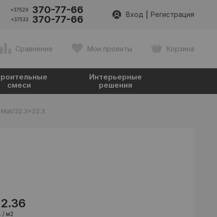
370-77-66
+37529
|
Вход
Регистрация
370-77-66
+37533
Сравнение
Мои проекты
Корзина
роительные
Интерьерные
смеси
решения
T Mat/22.3x22.3
92.36
 / м2