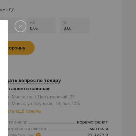
а с НДС
.
м
2
уп.
В корзину
Задать вопрос по товару
едставлен в салонах:
он: г. Минск, пр-т Партизанский, 23
он: г. Минск, ул. Уручская, 19, пав. 101Б
отреть ещё салоны
д материала:
керамогранит
 поверхности плитки:
матовая
мер плитки, см:
22,3x22.3