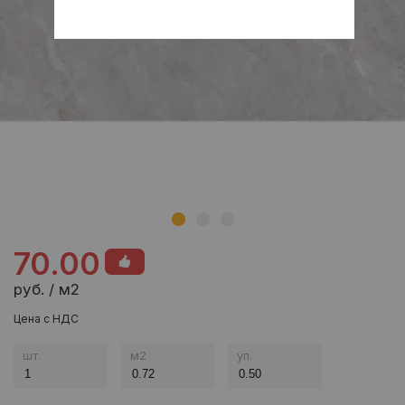
70.00
руб. / м2
Цена с НДС
шт.
м
2
уп.