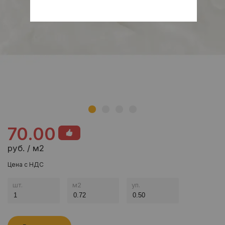
70.00
руб. / м2
Цена с НДС
шт.
м
2
уп.