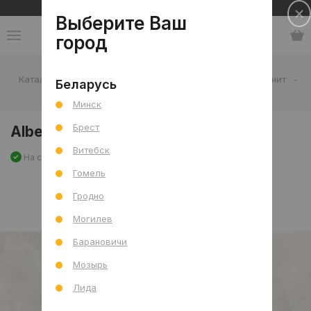
Сеть салонов плитки и сантехники
Выберите Ваш
город
Каталог
-
Плитка
-
Гостиная
-
Пол
-
Керамогранит
-
Беларусь
Alberta Grey Mat (CRV) 60x120 R
Минск
Брест
Alberta Grey Mat (CRV) 60x120 R
Витебск
На складе
Артикул: 0000029092
Сравнить
Гомель
Гродно
Могилев
Барановичи
Мозырь
Лида