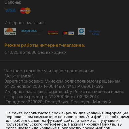
Салоны:
Интернет-магазин:
Режим работы интернет-магазина:
с 10.30 до 19.30 без выходных
Частное торговое унитарное предприятие
"Альтагамма".
Зарегистрировано Минским облисполкомом решением
от 23 ноября 2007 №004490. № ЕГР 690617593.
Интернет-магазин altagamma.by Регистрационный номер
в торговом реестре № 389066 от 03.08.2017.
Юр.адрес: 223028, Республика Беларусь, Минский
район, г.п. Ждановичи, ул. Линейная, 4/1.
© 2026
На сайте используются cookie-файлы для хранения информации
персональном компьютере пользователя. Эти файлы необходим
для работы основных функций сайта, а также для улучшения
пользовательского интерфейса. Нажимая кнопку Принять, вы
соглашаетесь на хранение и обработку cookie-файлов.