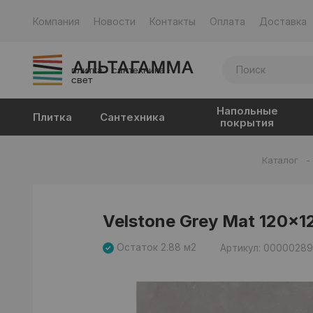
Компания
Новости
Контакты
Оплата
Доставка
плитка · сантехника ·
свет
Напольные
Плитка
Сантехника
покрытия
Каталог
-
Velstone Grey Mat 120x1
Остаток 2.88 м2
Артикул: 0000028