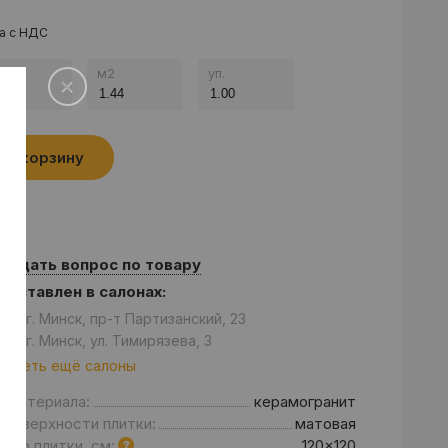
а с НДС
.
м
2
уп.
В корзину
Задать вопрос по товару
едставлен в салонах:
он: г. Минск, пр-т Партизанский, 23
он: г. Минск, ул. Тимирязева, 3
отреть ещё салоны
д материала:
керамогранит
 поверхности плитки:
матовая
мер плитки, см:
120x120