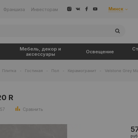
Минск
Франшиза
Инвесторам
Мебель, декор и
Ст
Освещение
аксессуары
Плитка
-
Гостиная
-
Пол
-
Керамогранит
-
Velstone Grey Ma
20 R
957
Сравнить
5
руб.