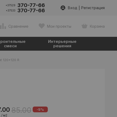
370-77-66
+37529
|
Вход
Регистрация
370-77-66
+37533
Сравнение
Мои проекты
Корзина
роительные
Интерьерные
смеси
решения
t 120x120 R
85.00
7.00
-5%
 / м2