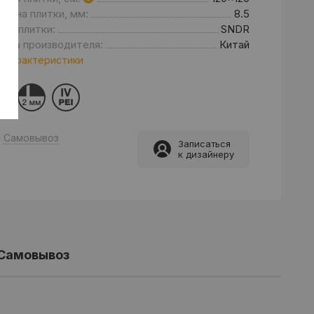
щина плитки, мм:
8.5
нд плитки:
SNDR
рана производителя:
Китай
 характеристики
Самовывоз
Записаться
к дизайнеру
Самовывоз