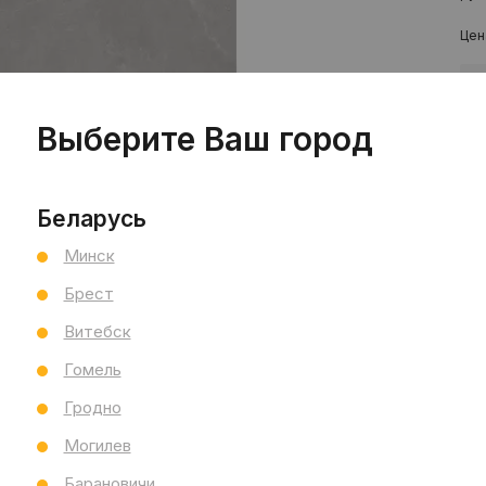
Цен
шт
Выберите Ваш город
Беларусь
Минск
Брест
Пр
Витебск
Сал
Гомель
Сал
См
Гродно
Ви
Могилев
Тип
Раз
Барановичи