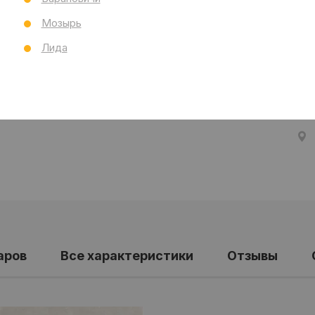
Тол
Мозырь
Бре
Ст
Лида
Все
аров
Все характеристики
Отзывы