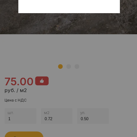
75.00
руб. / м2
Цена с НДС
шт.
м
2
уп.