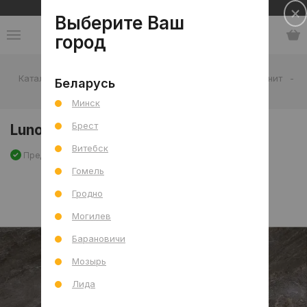
Сеть салонов плитки и сантехники
Выберите Ваш
город
Каталог
-
Плитка
-
Гостиная
-
Пол
-
Керамогранит
-
Беларусь
Lunora Pol 60x120 R
Минск
Брест
Lunora Pol 60x120 R
Витебск
Предзаказ
Артикул: 0000028937
Сравнить
Гомель
Гродно
Могилев
Барановичи
Мозырь
Лида