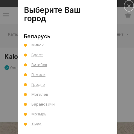
Сеть салонов плитки и сантехники
Выберите Ваш
город
Каталог
-
Плитка
-
Гостиная
-
Пол
-
Керамогранит
-
Беларусь
Kalon Perla Mat 20x120 R
Минск
Брест
Kalon Perla Mat 20x120 R
Витебск
Остаток 74.16 м2
Артикул: 0000028768
Сравнить
Гомель
Гродно
Могилев
Барановичи
Мозырь
Лида