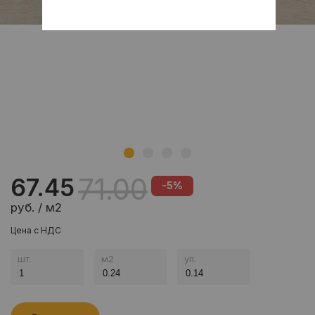
71.00
67.45
-5%
руб. / м2
Цена с НДС
шт.
м
2
уп.