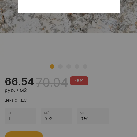
70.04
66.54
-5%
руб. / м2
Цена с НДС
шт.
м
2
уп.