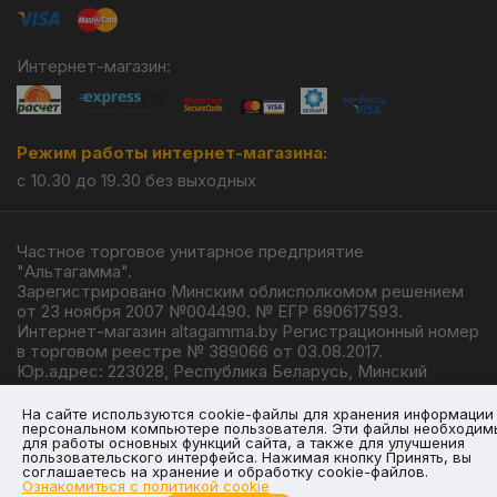
Интернет-магазин:
Режим работы интернет-магазина:
с 10.30 до 19.30 без выходных
Частное торговое унитарное предприятие
"Альтагамма".
Зарегистрировано Минским облисполкомом решением
от 23 ноября 2007 №004490. № ЕГР 690617593.
Интернет-магазин altagamma.by Регистрационный номер
в торговом реестре № 389066 от 03.08.2017.
Юр.адрес: 223028, Республика Беларусь, Минский
район, г.п. Ждановичи, ул. Линейная, 4/1.
© 2026
На сайте используются cookie-файлы для хранения информации
персональном компьютере пользователя. Эти файлы необходим
для работы основных функций сайта, а также для улучшения
пользовательского интерфейса. Нажимая кнопку Принять, вы
соглашаетесь на хранение и обработку cookie-файлов.
Ознакомиться с политикой cookie