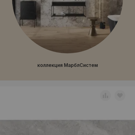
коллекция МарблСистем