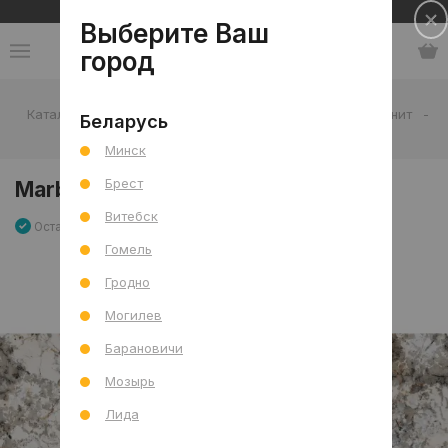
Сеть салонов плитки и сантехники
Выберите Ваш
город
Каталог
-
Плитка
-
Гостиная
-
Пол
-
Керамогранит
-
Беларусь
MarbleS Аляска лапп. 60x120 R
Минск
Брест
MarbleS Аляска лапп. 60x120 R
Витебск
Остаток 9.36 м2
Артикул: 0000028478
Сравнить
Гомель
Гродно
Могилев
Барановичи
Мозырь
Лида