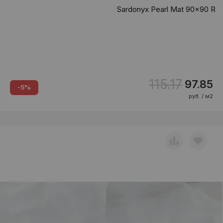
Sardonyx Pearl Mat 90x90 R
115.17
97.85
-5%
руб. / м2