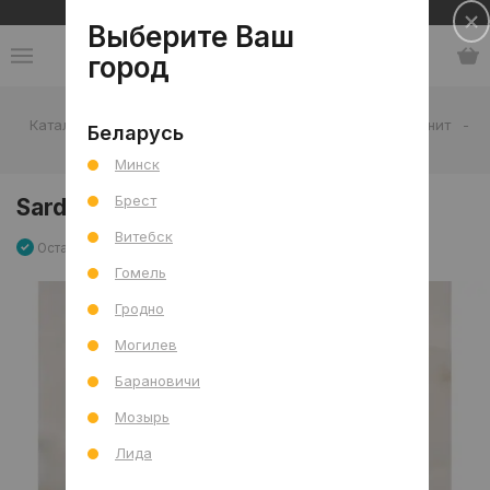
Сеть салонов плитки и сантехники
Выберите Ваш
город
Каталог
-
Плитка
-
Гостиная
-
Пол
-
Керамогранит
-
Беларусь
Sardonyx Cream Pol 90x90 R
Минск
Брест
Sardonyx Cream Pol 90x90 R
Витебск
Остаток 8.91 м2
Артикул: 0000028217
Сравнить
Гомель
Гродно
Могилев
Барановичи
Мозырь
Лида