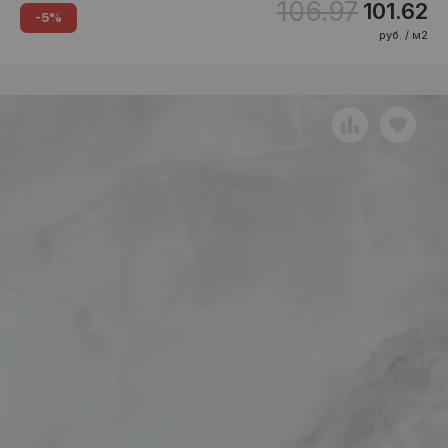
106.97
101.62
-5%
руб. / м2