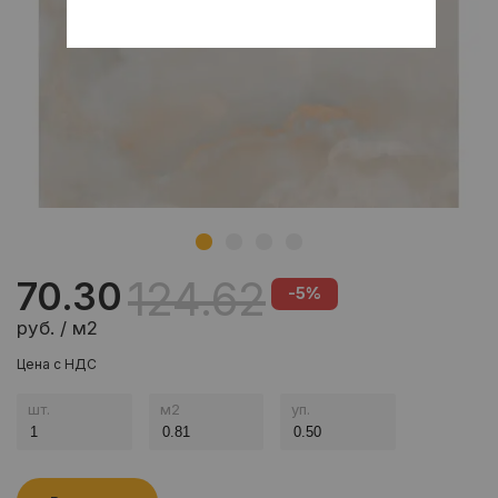
124.62
70.30
-5%
руб. / м2
Цена с НДС
шт.
м
2
уп.