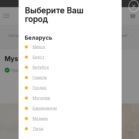
Сеть салонов плитки и сантехники
Выберите Ваш
город
Каталог
-
Плитка
-
Гостиная
-
Пол
-
Керамогранит
-
Беларусь
Mystical Beige Pol (G) 60x120 R
Минск
Брест
Mystical Beige Pol (G) 60x120 R
Витебск
Предзаказ
Артикул: 0000027845
Сравнить
Гомель
Гродно
Могилев
Барановичи
Мозырь
Лида