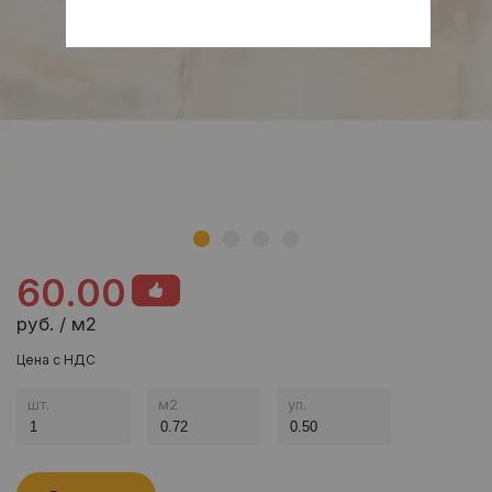
60.00
руб. / м2
Цена с НДС
шт.
м
2
уп.