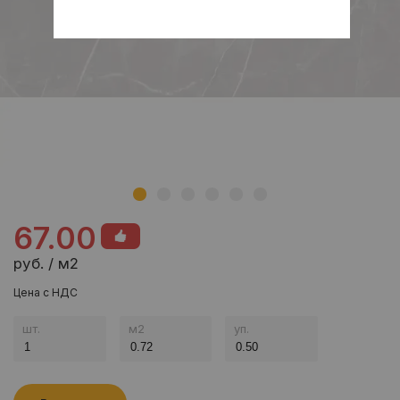
67.00
руб. / м2
Цена с НДС
шт.
м
2
уп.