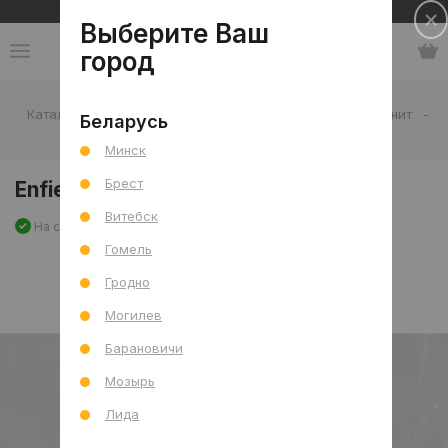
Сеть салонов плитки и сантехники
Выберите Ваш
город
Каталог
-
Плитка
-
Гостиная
-
Пол
-
Керамогранит
-
Беларусь
Enfield Armani Dove Pol (G) 60x120 R
Минск
Брест
Enfield Armani Dove Pol (G) 60x120 R
Витебск
На складе
Артикул: 0000027775
Сравнить
Гомель
Гродно
Могилев
Барановичи
Мозырь
Лида