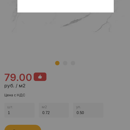
79.00
руб. / м2
Цена с НДС
шт.
м
2
уп.