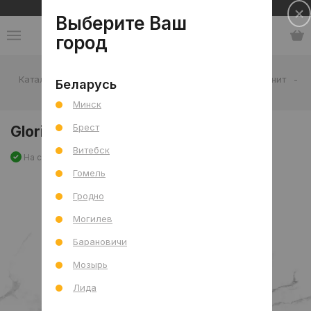
Сеть салонов плитки и сантехники
Выберите Ваш
город
Каталог
-
Плитка
-
Гостиная
-
Пол
-
Керамогранит
-
Беларусь
Glorious White Sugar 60x120 R
Минск
Брест
Glorious White Sugar 60x120 R
Витебск
На складе
Артикул: 0000027772
Сравнить
Гомель
Гродно
Могилев
Барановичи
Мозырь
Лида