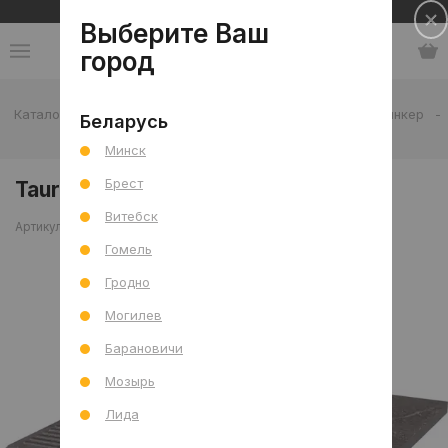
Сеть салонов плитки и сантехники
Выберите Ваш
город
Каталог
-
Плитка
-
Отделка дома
-
Ступени
-
Клинкер
-
Беларусь
Taurus Grys Stop Pros 30x30
Минск
Брест
Taurus Grys Stop Pros 30x30
Витебск
Артикул: 0000027730
Сравнить
Гомель
Гродно
Могилев
Барановичи
Мозырь
Лида