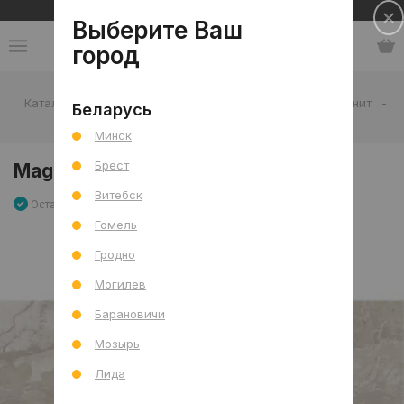
Сеть салонов плитки и сантехники
Выберите Ваш
город
Каталог
-
Плитка
-
Гостиная
-
Пол
-
Керамогранит
-
Беларусь
Magma Warm Antic 60x120 R
Минск
Брест
Magma Warm Antic 60x120 R
Витебск
Остаток 5.04 м2
Артикул: 0000027712
Сравнить
Гомель
Гродно
Могилев
Барановичи
Мозырь
Лида