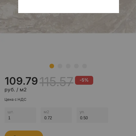
115.57
109.79
-5%
руб. / м2
Цена с НДС
шт.
м
2
уп.