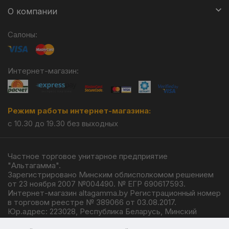
О компании
Салоны:
Интернет-магазин:
Режим работы интернет-магазина:
с 10.30 до 19.30 без выходных
Частное торговое унитарное предприятие
"Альтагамма".
Зарегистрировано Минским облисполкомом решением
от 23 ноября 2007 №004490. № ЕГР 690617593.
Интернет-магазин altagamma.by Регистрационный номер
в торговом реестре № 389066 от 03.08.2017.
Юр.адрес: 223028, Республика Беларусь, Минский
район, г.п. Ждановичи, ул. Линейная, 4/1.