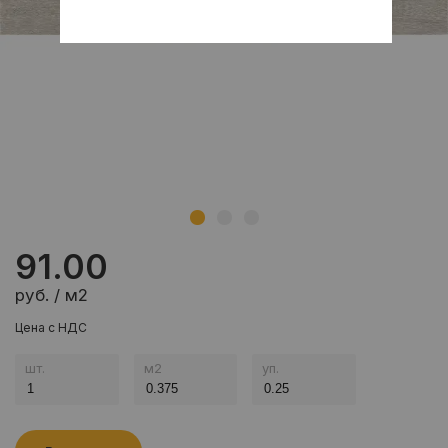
91.00
руб. / м2
Цена с НДС
шт.
м
2
уп.