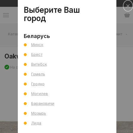
Сеть салонов плитки и сантехники
Выберите Ваш
город
Каталог
-
Плитка
-
Гостиная
-
Пол
-
Керамогранит
-
Беларусь
Oakwood Pearl Mat 25x150 R
Минск
Брест
Oakwood Pearl Mat 25x150 R
Витебск
На складе
Артикул: 0000027318
Сравнить
Гомель
Гродно
Могилев
Барановичи
Мозырь
Лида