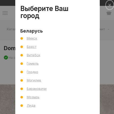
Сеть салонов плитки и сантехники
Выберите Ваш
город
Каталог
-
Плитка
-
Гостиная
-
Пол
-
Керамогранит
-
Беларусь
Dome Bone Mat 60x120 R
Минск
Брест
Dome Bone Mat 60x120 R
Витебск
На складе
Артикул: 0000024808
Сравнить
Гомель
Гродно
Могилев
Барановичи
Мозырь
Лида