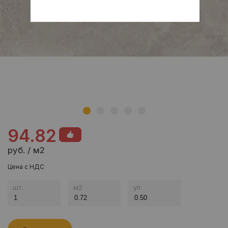
94.82
руб. / м2
Цена с НДС
шт.
м
2
уп.