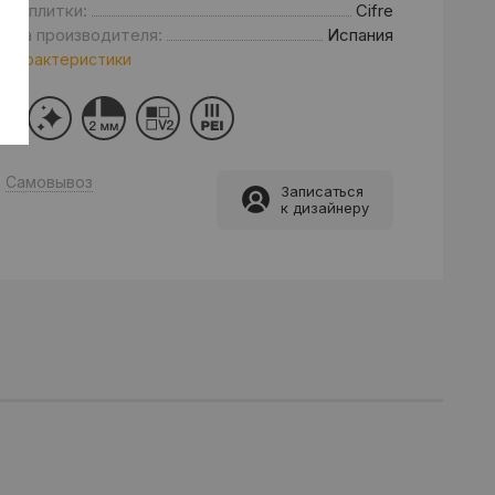
нд плитки:
Cifre
рана производителя:
Испания
 характеристики
Самовывоз
Записаться
к дизайнеру