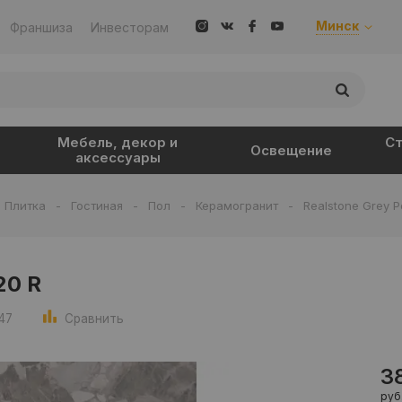
Минск
Франшиза
Инвесторам
Мебель, декор и
Ст
Освещение
аксессуары
Плитка
-
Гостиная
-
Пол
-
Керамогранит
-
Realstone Grey P
20 R
47
Сравнить
3
руб.