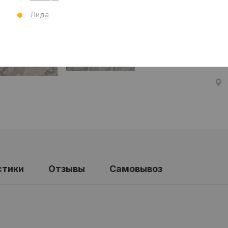
Бре
Лида
Ст
Все
стики
Отзывы
Самовывоз