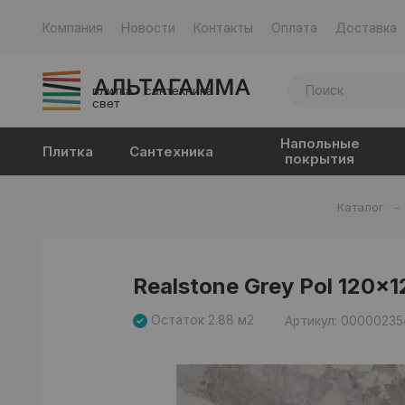
Компания
Новости
Контакты
Оплата
Доставка
плитка · сантехника ·
свет
Напольные
Плитка
Сантехника
покрытия
Каталог
-
Realstone Grey Pol 120x1
Остаток 2.88 м2
Артикул: 00000235