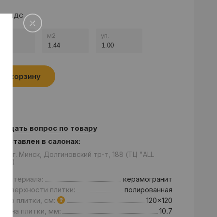
а с НДС
.
м
2
уп.
В корзину
Задать вопрос по товару
едставлен в салонах:
он: г. Минск, Долгиновский тр-т, 188 (ТЦ "ALL
se”)
д материала:
керамогранит
 поверхности плитки:
полированная
мер плитки, см:
120x120
щина плитки, мм:
10.7