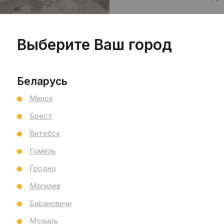
Цен
шт
Выберите Ваш город
Беларусь
Минск
Брест
Витебск
Пр
Гомель
Сал
Hou
Гродно
Ви
Могилев
Тип
Барановичи
Раз
Тол
Мозырь