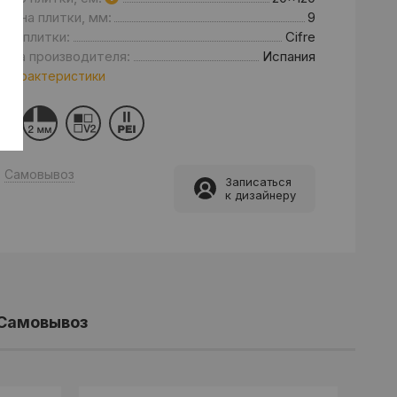
щина плитки, мм:
9
нд плитки:
Cifre
рана производителя:
Испания
 характеристики
Самовывоз
Записаться
к дизайнеру
Самовывоз