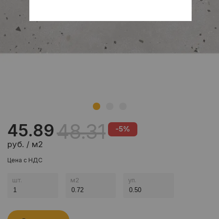
48.31
45.89
-5%
руб. / м2
Цена с НДС
шт.
м
2
уп.