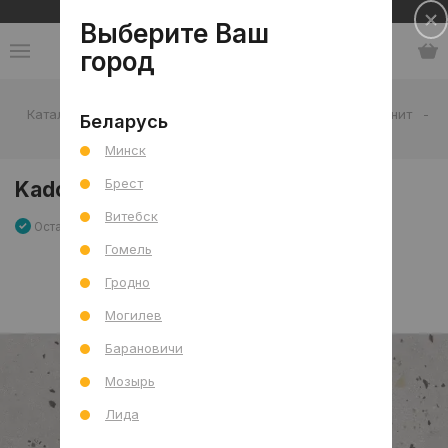
Сеть салонов плитки и сантехники
Выберите Ваш
город
Каталог
-
Плитка
-
Гостиная
-
Пол
-
Керамогранит
-
Беларусь
Kado Smoke Cement mat 60x120 R
Минск
Брест
Kado Smoke Cement mat 60x120 R
Витебск
Остаток 2.88 м2
Артикул: 0000022598
Сравнить
Гомель
Гродно
Могилев
Барановичи
Мозырь
Лида