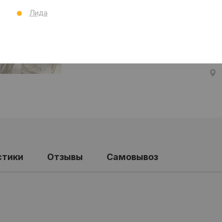
Ст
Лида
Все
стики
Отзывы
Самовывоз