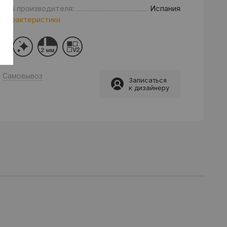
рана производителя:
Испания
 характеристики
Самовывоз
Записаться
к дизайнеру