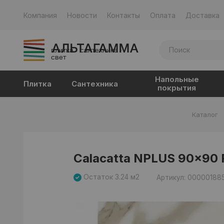
Компания
Новости
Контакты
Оплата
Доставка
плитка · сантехника ·
свет
Напольные
Плитка
Сантехника
покрытия
Каталог
Calacatta NPLUS 90x90 
Остаток 3.24 м2
Артикул: 00000188