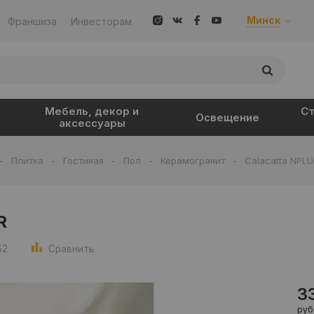
Минск
Франшиза
Инвесторам
Мебель, декор и
Ст
Освещение
аксессуары
-
Плитка
-
Гостиная
-
Пол
-
Керамогранит
-
Calacatta NPL
R
52
Сравнить
3
руб.