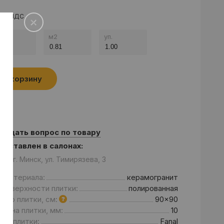
а с НДС
.
м
2
уп.
В корзину
Задать вопрос по товару
едставлен в салонах:
он: г. Минск, ул. Тимирязева, 3
д материала:
керамогранит
 поверхности плитки:
полированная
мер плитки, см:
90x90
щина плитки, мм:
10
нд плитки:
Fanal