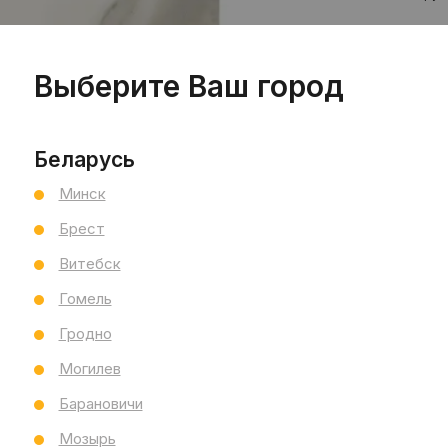
Цен
шт
Выберите Ваш город
Беларусь
Минск
Брест
Витебск
Пр
Гомель
Сал
Гродно
Ви
Могилев
Тип
Раз
Барановичи
Тол
Мозырь
Бре