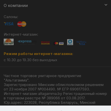
О компании
Салоны:
Интернет-магазин:
Режим работы интернет-магазина:
с 10.30 до 19.30 без выходных
Частное торговое унитарное предприятие
"Альтагамма".
Зарегистрировано Минским облисполкомом решением
от 23 ноября 2007 №004490. № ЕГР 690617593.
Интернет-магазин altagamma.by Регистрационный номер
в торговом реестре № 389066 от 03.08.2017.
Юр.адрес: 223028, Республика Беларусь, Минский
район, г.п. Ждановичи, ул. Линейная, 4/1.