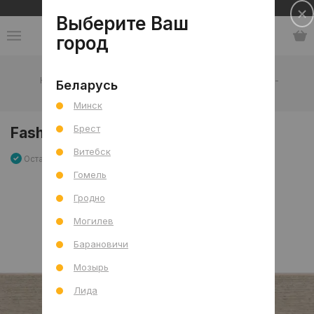
Сеть салонов плитки и сантехники
Выберите Ваш
город
Каталог
-
Плитка
-
Ванная комната
-
Стена
-
Беларусь
Керамическая плитка
-
Fashion Beige Traversa
Минск
Брест
Fashion Beige Traversa
Витебск
Остаток 20 шт
Артикул: 0000010361
Сравнить
Гомель
Гродно
Могилев
Барановичи
Мозырь
Лида