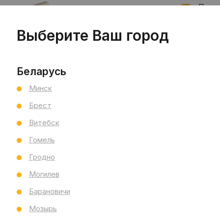
Подпи
Выберите Ваш город
Запис
Беларусь
Читать по
Минск
Брест
Витебск
Гомель
Гродно
Могилев
Барановичи
Мозырь