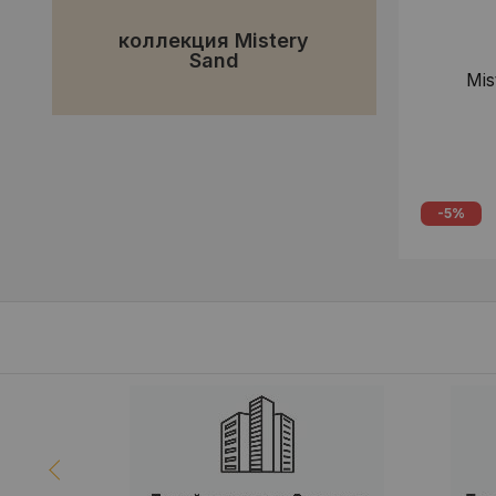
коллекция Mistery
Sand
Mis
-5%