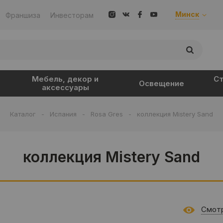
Минск
Франшиза
Инвесторам
Мебель, декор и
Ст
Освещение
аксессуары
Каталог
-
Испания
-
Rosa Gres
-
коллекция Mistery Sand
коллекция Mistery Sand
Смотр