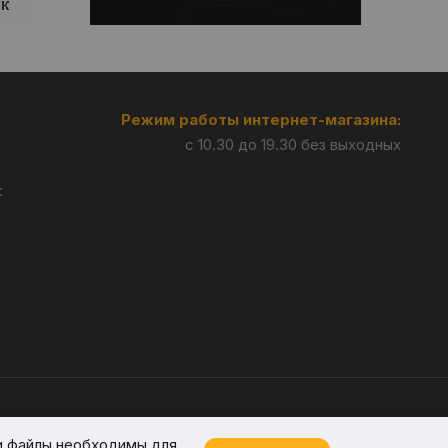
Режим работы интернет-магазина:
с 10.30 до 19.30 без выходных
:
Разработка —
Giperlink.by
и файлы необходимы для