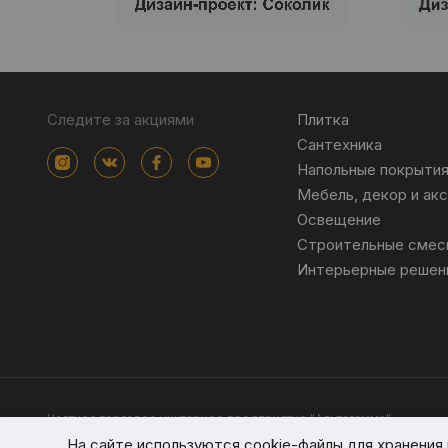
Следите за акциями
Плитка
Сантехника
Напольные покрыти
Мебель, декор и ак
Освещение
Строительные смес
Интерьерные решен
Частное торговое унитарное предприятие "Альтагамма".
Зарегистрировано Минским облисполкомом решением от 23 ноя
На сайте используются cookie-файлы для хранени
Интернет-магазин altagamma.by Регистрационный номер в торго