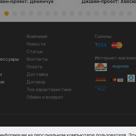
Компания
Салоны:
Новости
я
Статьи
Интернет-магазин
сессуары
Контакты
Оплата
и
Доставка
ия
Договор
Тех.характеристики
Обмен и возврат
бря 2007 №004490. № ЕГР 690617593.
я информации на персональном компьютере пользователя. Эт
вом реестре № 389066 от 03.08.2017.