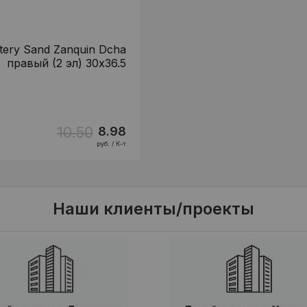
tery Sand Zanquin Dcha
правый (2 эл) 30x36.5
10.50
8.98
руб. / К-т
Наши клиенты/проекты