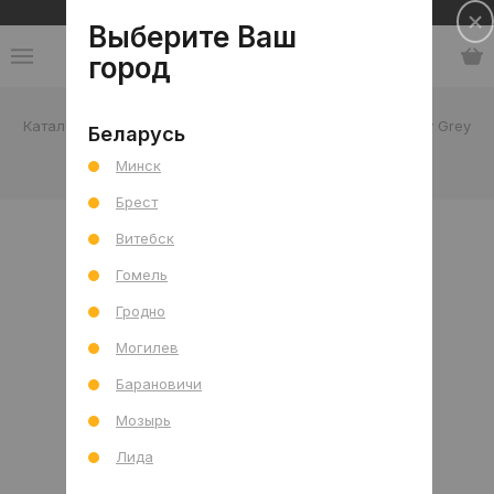
Сеть салонов плитки и сантехники
Выберите Ваш
город
Каталог
-
Испания
-
Rosa Gres
-
коллекция Mistery Grey
Беларусь
Минск
коллекция Mistery Grey
Брест
Витебск
Гомель
Гродно
Могилев
Барановичи
Мозырь
Лида