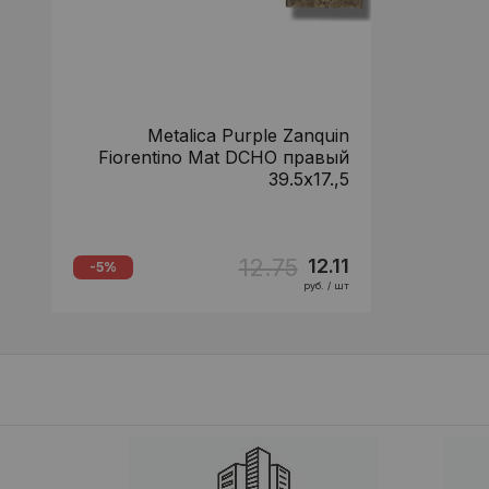
Metalica Purple Zanquin
Fiorentino Mat DCHO правый
39.5x17.,5
12.75
12.11
-5%
руб. / шт