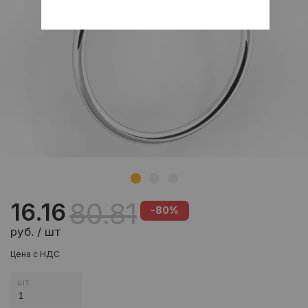
80.81
16.16
-80%
руб. / шт
Цена с НДС
шт.