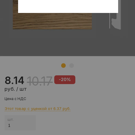
10.17
8.14
-20%
руб. / шт
Цена с НДС
Этот товар с уценкой от
6.37 руб.
шт.