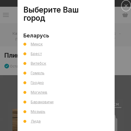
Сеть салонов плитки и сантехники
Выберите Ваш
город
Каталог
-
Мебель, декор и аксессуары
-
Плинтус
-
Беларусь
Под ламинат
-
Плинтус напольный JC581-1269EMT
Минск
Брест
Плинтус напольный JC581-1269EMT
Витебск
Остаток 1 шт
Артикул: 0000017898
Сравнить
Гомель
Гродно
Могилев
Барановичи
Мозырь
Лида