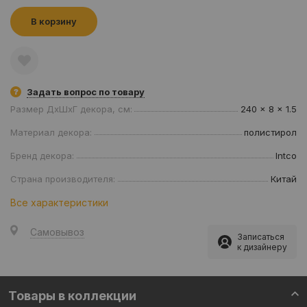
В корзину
Задать вопрос по товару
Размер ДхШхГ декора, см:
240 x 8 x 1.5
Материал декора:
полистирол
Бренд декора:
Intco
Страна производителя:
Китай
Все характеристики
Самовывоз
Записаться
к дизайнеру
Товары в коллекции