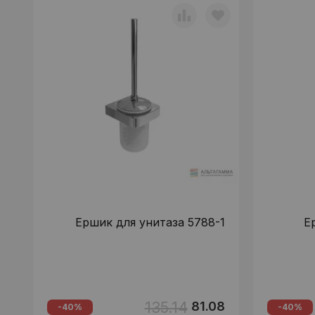
Ершик для унитаза 5788-1
Е
135.14
81.08
-40%
-40%