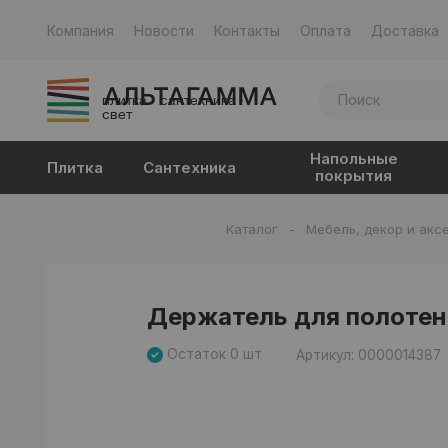
Компания
Новости
Контакты
Оплата
Доставка
плитка · сантехника ·
свет
Напольные
Плитка
Сантехника
покрытия
Каталог
-
Мебель, декор и акс
Держатель для полотен
Остаток 0 шт
Артикул: 0000014387