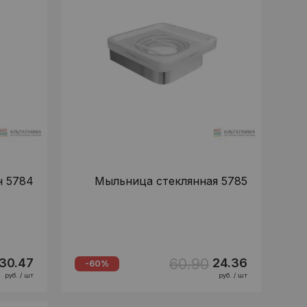
н 5784
Мыльница стеклянная 5785
60.90
30.47
24.36
-60%
руб. / шт
руб. / шт