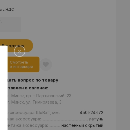
а с НДС
.
В корзину
Смотреть
в интерьере
Задать вопрос по товару
едставлен в салонах:
он: г. Минск, пр-т Партизанский, 23
он: г. Минск, ул. Тимирязева, 3
змер аксессуара ШxВxГ, мм:
450x24x72
териал аксессуара:
латунь
д монтажа аксессуара:
настенный скрытый