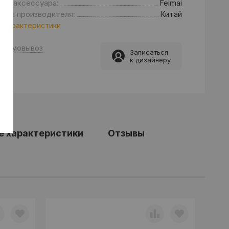
енд аксессуара:
Feimai
рана производителя:
Китай
 характеристики
Самовывоз
Записаться
к дизайнеру
е характеристики
Отзывы