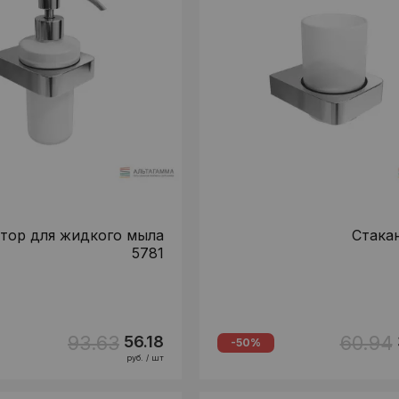
тор для жидкого мыла
Стака
5781
93.63
60.94
56.18
-50%
руб. / шт