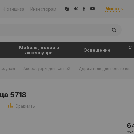
Минск
Франшиза
Инвесторам
Мебель, декор и
Ст
Освещение
аксессуары
ессуары
-
Аксессуары для ванной
-
Держатель для полотенец
ца 5718
Сравнить
6
руб.