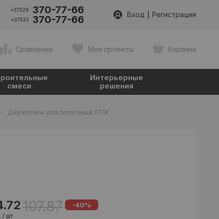
370-77-66
+37529
|
Вход
Регистрация
370-77-66
+37533
Сравнение
Мои проекты
Корзина
роительные
Интерьерные
смеси
решения
-
Держатель для полотенца 5718
107.87
4.72
-40%
 / шт