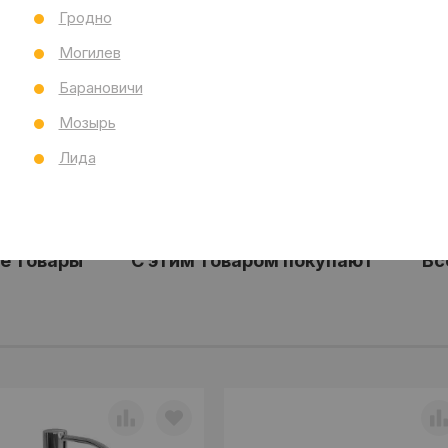
Бр
Гродно
Ст
Все
Могилев
Барановичи
Мозырь
Лида
е товары
С этим товаром покупают
Вс