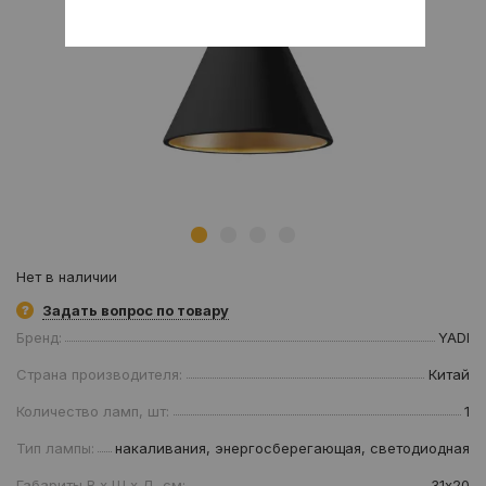
Нет в наличии
Задать вопрос по товару
Бренд:
YADI
Страна производителя:
Китай
Количество ламп, шт:
1
Тип лампы:
накаливания, энергосберегающая, светодиодная
Габариты В х Ш х Д, см:
31х20