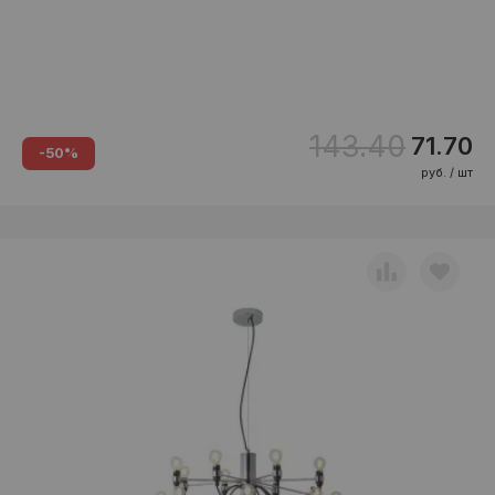
143.40
71.70
-50%
руб. / шт