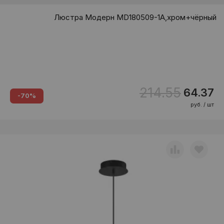
Люстра Модерн MD180509-1А,хром+чёрный
214.55
64.37
-70%
руб. / шт