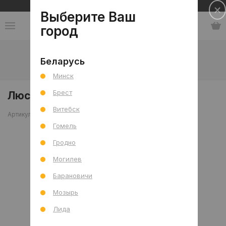
Сеть салонов плитки и сантехники
Выберите Ваш
город
Каталог
-
Освещение
-
Люстры
-
Беларусь
Люстра Модерн F7803S, чёрный
Минск
Брест
Люстра Модерн F7803S, чёрный
Витебск
Артикул: 0000019244
Сравнить
Гомель
Гродно
Могилев
Барановичи
Мозырь
Лида