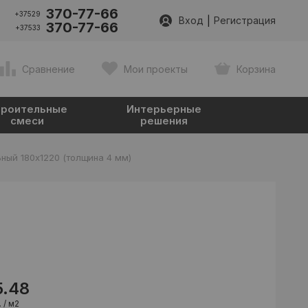
370-77-66
+37529
|
Вход
Регистрация
370-77-66
+37533
Сравнение
Мои проекты
Корзина
роительные
Интерьерные
смеси
решения
ный 180x1220 (толщина 4 мм)
5.48
 / м2