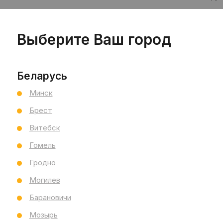
Цен
Выберите Ваш город
шт
Беларусь
Минск
Брест
Витебск
Гомель
Бр
Ст
Гродно
Кл
Могилев
Барановичи
Тол
Раз
Мозырь