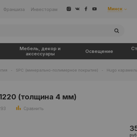
Минск
Франшиза
Инвесторам
Мебель, декор и
Ст
Освещение
аксессуары
ытия
-
SPC (минерально-полимерное покрытие)
-
Hugo карамель
1220 (толщина 4 мм)
293
Сравнить
3
руб.