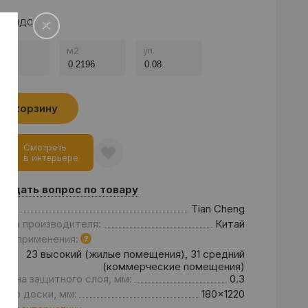
а с НДС
.
м
2
уп.
В корзину
Смотреть
в интерьере
Задать вопрос по товару
енд:
Tian Cheng
рана производителя:
Китай
асс применения:
23 высокий (жилые помещения), 31 средний
(коммерческие помещения)
щина защитного слоя, мм:
0.3
мер доски, мм:
180x1220