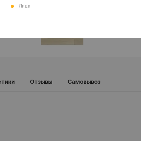
Все
Лида
стики
Отзывы
Самовывоз