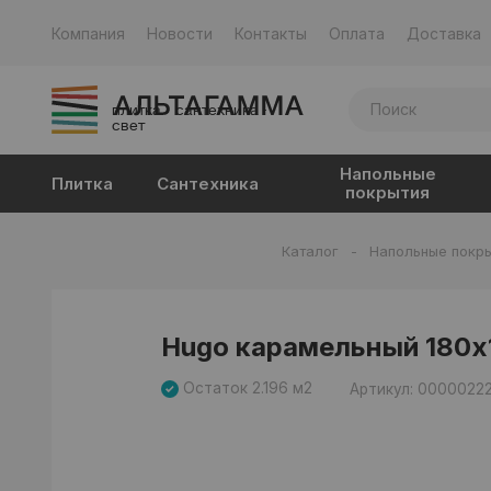
Компания
Новости
Контакты
Оплата
Доставка
плитка · сантехника ·
свет
Напольные
Плитка
Сантехника
покрытия
Каталог
-
Напольные покр
Hugo карамельный 180x
Остаток 2.196 м2
Артикул: 0000022