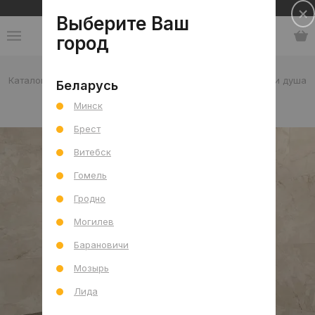
Сеть салонов плитки и сантехники
Выберите Ваш
город
Каталог
-
Китай
-
NEPTUM
-
Перегородки для ванн и душа
Беларусь
Минск
Перегородки для ванн и душа
Брест
Витебск
Гомель
Гродно
Могилев
Барановичи
Мозырь
Лида