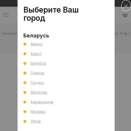
Сеть салонов плитки и сантехники
Выберите Ваш
город
Каталог
-
Россия
-
Vitaluce
-
коллекция светильников Лофт
Беларусь
Минск
коллекция светильников Лофт
Брест
Витебск
Гомель
Гродно
Могилев
Барановичи
Мозырь
Лида